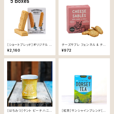
［ショートブレッド］オリジナル ト
チーズサブレ フェンネル & チリ
ラディショナルレシピ 40g × 5
【SHORTBREAD HOUSE OF
¥2,160
¥972
箱【SHORTBREAD HOUSE O
EDINBURGH】
F EDINBURGH】
［はちみつ］ケント ビーチ ハニー
［紅茶］サンシャインブレンド［テ