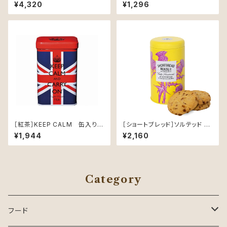
（250g）【ロンドンハニー】
ィーバッグ40個入］【DORSET
¥4,320
¥1,296
TEA】
［紅茶］KEEP CALM 缶入り紅
［ショートブレッド］ソルテッド キ
茶（イングリッシュブレックファス
ャラメル【SHORTBREAD HOU
¥1,944
¥2,160
ト）
SE OF EDINBURGH】
Category
フード