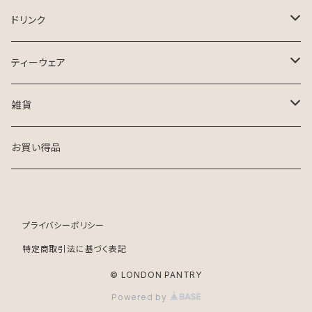
ビスケット
ドリンク
SHORTBREAD HOUSE
ジャム・マーマレード
紅茶
ティーウェア
COFFEE DUNKER
GOOD & PROPER TEA
はちみつ
ハーブティー・デカフェ
ALI MILLER
雑貨
SPILL
LONDON HONEY
GOOD & PROPER TEA
オイル
コーヒー
MELODY ROSE
トートバッグ
お買い得品
NEMI TEAS
EDINBURGH HONEY
NEMI TEAS
シーソルト
本
DORSET TEA
DORSET TEA
プライバシーポリシー
ポストカード
特定商取引法に基づく表記
TEA INDIA
© LONDON PANTRY
Powered by